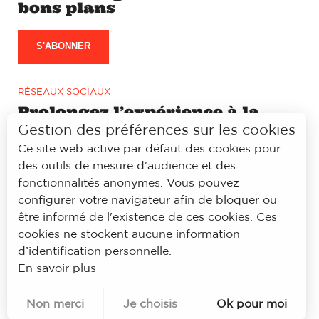
bons plans
S'ABONNER
RÉSEAUX SOCIAUX
Prolongez l’expérience à la
lyonnaise sur notre page
Gestion des préférences sur les cookies
Facebook et Instagram
Ce site web active par défaut des cookies pour
des outils de mesure d'audience et des
fonctionnalités anonymes. Vous pouvez
configurer votre navigateur afin de bloquer ou
être informé de l'existence de ces cookies. Ces
© À la lyonnaise
cookies ne stockent aucune information
Mentions légales
d’identification personnelle.
Accessibilité
En savoir plus
Politique de confidentialité
Contacts
Non merci
Je choisis
Ok pour moi