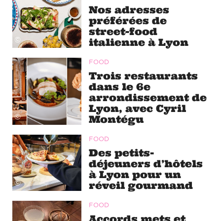
Nos adresses
préférées de
street-food
©
italienne à Lyon
FOOD
Trois restaurants
dans le 6e
arrondissement de
Lyon, avec Cyril
©
Montégu
FOOD
Des petits-
déjeuners d’hôtels
à Lyon pour un
©
réveil gourmand
FOOD
Accords mets et