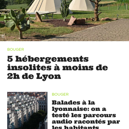
©
BOUGER
5 hébergements
insolites à moins de
2h de Lyon
BOUGER
Balades à la
lyonnaise: on a
testé les parcours
audio racontés par
©
les habitants