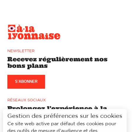
NEWSLETTER
Recevez régulièrement nos
bons plans
S'ABONNER
RÉSEAUX SOCIAUX
Prolongez l’expérience à la
lyonnaise sur notre page
Gestion des préférences sur les cookies
Facebook et Instagram
Ce site web active par défaut des cookies pour
des outils de mesure d'audience et des