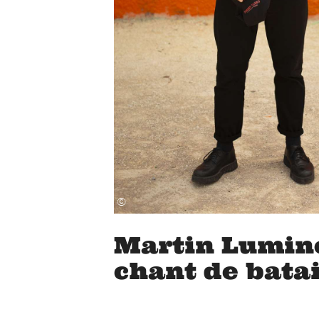
©
Martin Lumine
chant de batai