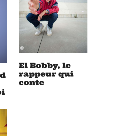
©
El Bobby, le
rappeur qui
ld
conte
i