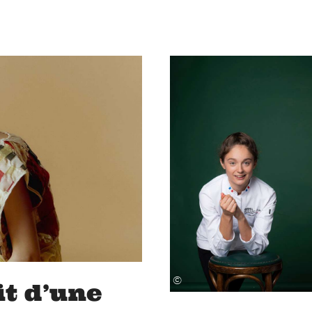
©
it d’une