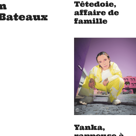
Têtedoie,
un
affaire de
 Bateaux
famille
©
Yanka,
rappeuse à