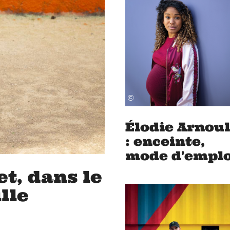
©
Élodie Arnou
: enceinte,
mode d'emplo
t, dans le
lle