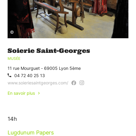
©
Soierie Saint-Georges
MUSÉE
11 rue Mourguet - 69005 Lyon 5ème
04 72 40 25 13
www.soieriesaintgeorges.com/
En savoir plus
14h
Lugdunum Papers