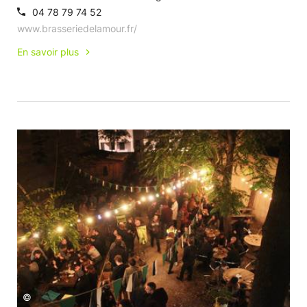
04 78 79 74 52
www.brasseriedelamour.fr/
En savoir plus
©