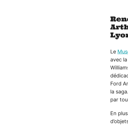
Ren
Arth
Lyon
Le
Mus
avec la
William
dédica
Ford An
la saga
par tou
En plus
d’objet