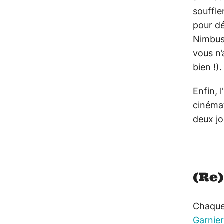
souffle
pour dé
Nimbus
vous n’
bien !).
Enfin, 
cinémat
deux jo
(Re)
Chaque 
Garnier