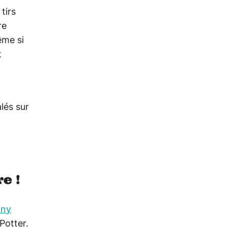
tirs
re
ême si
t
lés sur
e !
ony
Potter.