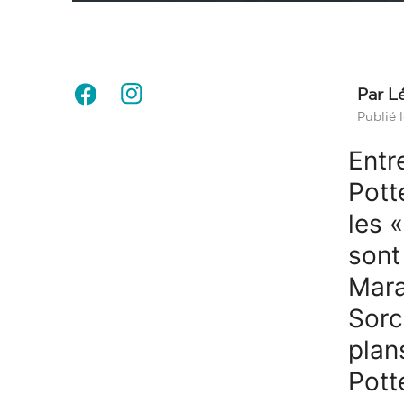
Par L
Publié 
Entre
Pott
les 
sont
Mara
Sorc
plan
Pott