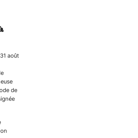
à
 31 août
de
meuse
sode de
signée
e
ion