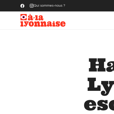
Qui sommes-nous ?
Ha
Ly
es