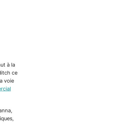
ut à la
ditch ce
a voie
rcial
anna,
iques,