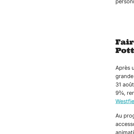
personn
Fair
Pott
Après u
grande 
31 août
9¾, re
Westfie
Au pro
accesso
animati