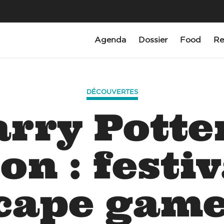
Agenda
Dossier
Food
Re
DÉCOUVERTES
rry Potte
on : festiv
cape game