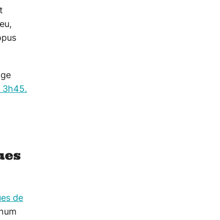
t
eu,
opus
age
t 3h45.
ues
ues de
unum