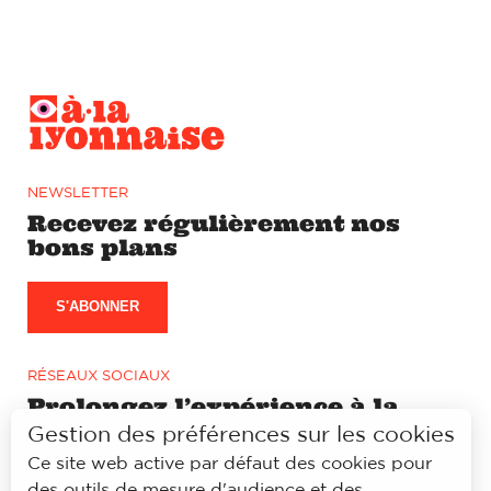
NEWSLETTER
Recevez régulièrement nos
bons plans
S'ABONNER
RÉSEAUX SOCIAUX
Prolongez l’expérience à la
lyonnaise sur notre page
Gestion des préférences sur les cookies
Facebook et Instagram
Ce site web active par défaut des cookies pour
des outils de mesure d'audience et des