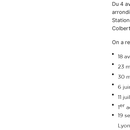
Du 4 av
arrondi
Station
Colbert
On a r
18 a
23 m
30 m
6 jui
11 ju
er
1
ao
19 s
Lyon