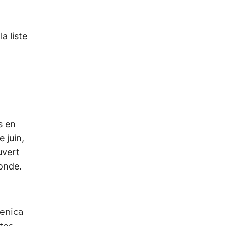
a liste
s en
 juin,
uvert
monde.
renica