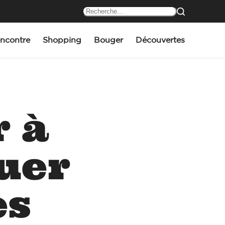
ncontre
Shopping
Bouger
Découvertes
r à
uer
es