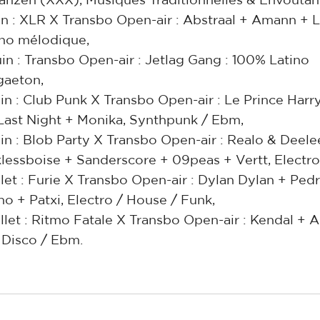
ahzen (XXX), Musiques Traditionnelles & Envoutan
uin : XLR X Transbo Open-air : Abstraal + Amann + 
no mélodique,
uin : Transbo Open-air : Jetlag Gang : 100% Latino
aeton,
uin : Club Punk X Transbo Open-air : Le Prince Harr
Last Night + Monika, Synthpunk / Ebm,
uin : Blob Party X Transbo Open-air : Realo & Deele
lessboise + Sanderscore + 09peas + Vertt, Electro
uillet : Furie X Transbo Open-air : Dylan Dylan + Ped
ho + Patxi, Electro / House / Funk,
uillet : Ritmo Fatale X Transbo Open-air : Kendal + A
o Disco / Ebm.