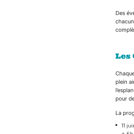
Des év
chacun 
complèt
Les
Chaque 
plein a
l’espla
pour de
La prog
11 j