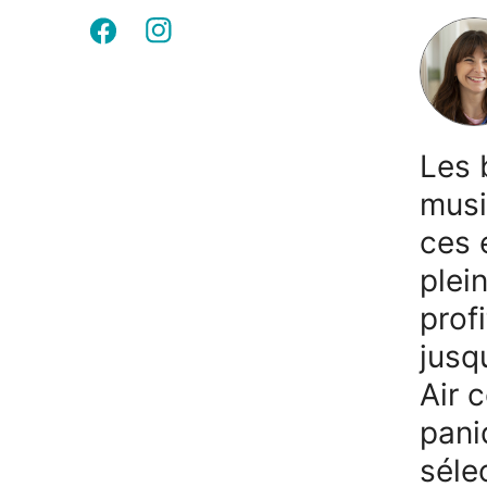
Les 
musi
ces 
plei
profi
jusq
Air 
pani
séle