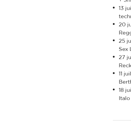
+ Sh
13 j
tech
20 j
Regg
25 j
Sex 
27 j
Reck
11 j
Bert
18 j
Ital