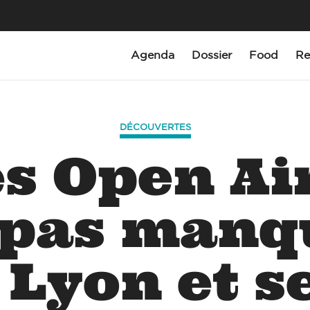
Agenda
Dossier
Food
Re
DÉCOUVERTES
s Open Ai
 pas manq
 Lyon et s