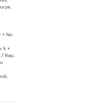
tes,
Lucye,
y + No
e S +
 / Rap,
ro
ndi,