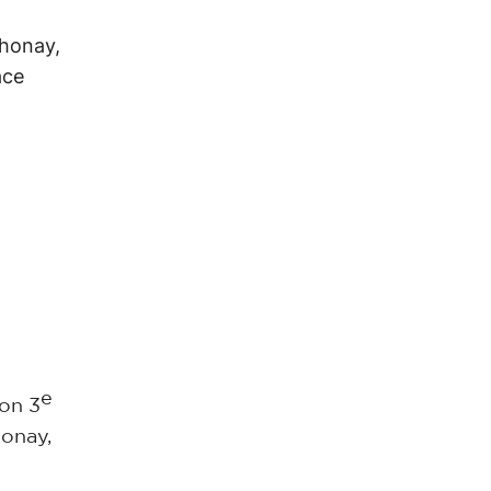
thonay,
ace
e
e
yon 3
honay,