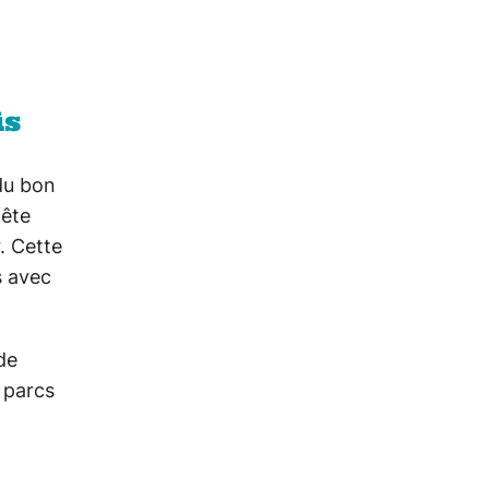
is
 du bon
fête
. Cette
s avec
de
 parcs