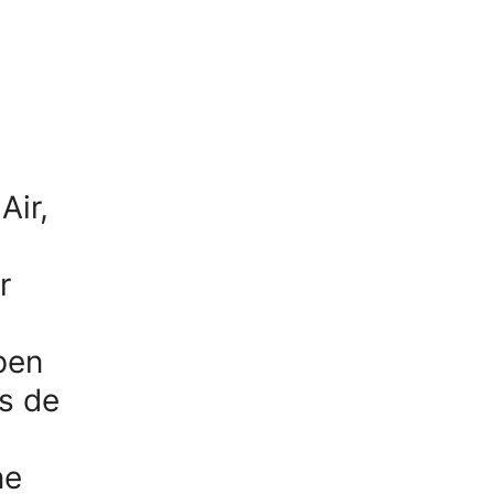
Air,
n
r
pen
as de
ne