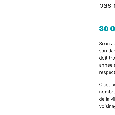
pas 
30 O
Si on a
son dans
doit tr
année e
respect
C'est p
nombreu
de la v
voisin