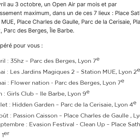
ril au 3 octobre, un Open Air par mois et par
ssement maximum, dans un de ces 7 lieux : Place Sa
 MUE, Place Charles de Gaulle, Parc de la Cerisaie, Pl
, Parc des Berges, Île Barbe.
epéré pour vous :
e
vril : 35hz – Parc des Berges, Lyon 7
ai : Les Jardins Magiques 2 – Station MUE, Lyon 2
e
ai : Flower nation - Parc des Berges, Lyon 7
e
n : Girls Club – Ile Barbe, Lyon 9
e
illet : Hidden Garden – Parc de la Cerisaie, Lyon 4
ût : Passion Caisson – Place Charles de Gaulle , L
eptembre : Evasion Festival - Clean Up – Place Sat
er
 1