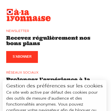
NEWSLETTER
Recevez régulièrement nos
bons plans
S'ABONNER
RÉSEAUX SOCIAUX
Prolongez l’expérience à la
lyonnaise sur notre page
Gestion des préférences sur les cookies
Facebook et Instagram
Ce site web active par défaut des cookies pour
des outils de mesure d'audience et des
fonctionnalités anonymes. Vous pouvez
configurer votre navigateur afin de bloquer ou