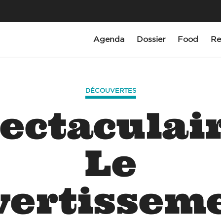
Agenda
Dossier
Food
Re
DÉCOUVERTES
ectaculair
Le
vertissem