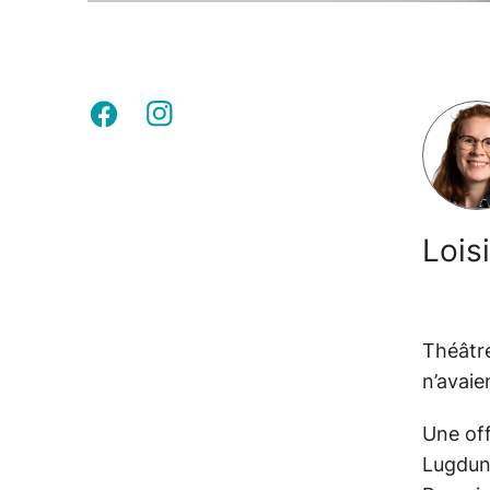
Lois
Théâtre
n’avaie
Une off
Lugdunu