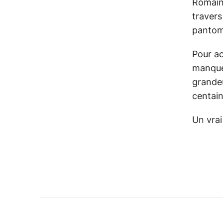
Romains
travers
pantomi
Pour ac
manquez
grandeu
centai
Un vrai