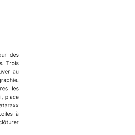
our des
. Trois
uver au
graphie.
res les
i, place
vataraxx
oiles à
clôturer