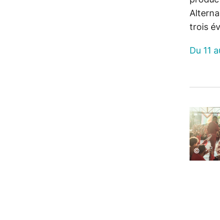
Altern
trois é
Du 11 au
©