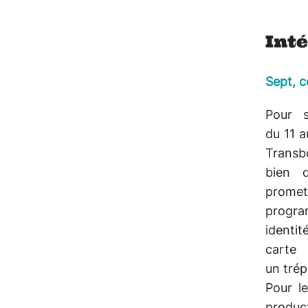
Int
Sept, c
Pour 
du 11 a
Trans
bien d
promett
progra
identi
carte
un trép
Pour le
produc