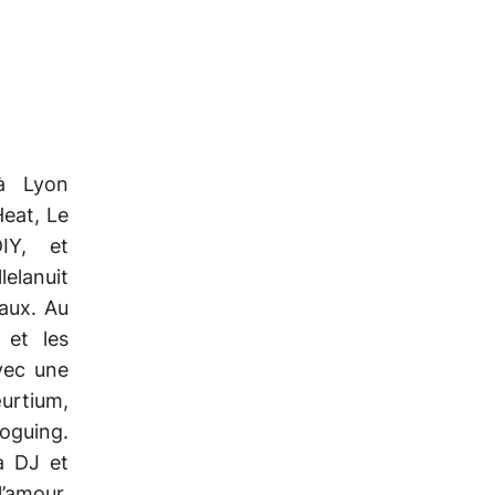
à Lyon
Heat, Le
IY, et
elanuit
eaux. Au
 et les
vec une
rtium,
Voguing.
la DJ et
’amour.