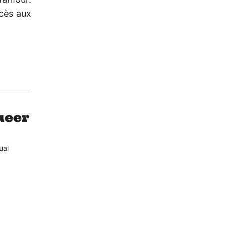
cès aux
ueer
uai