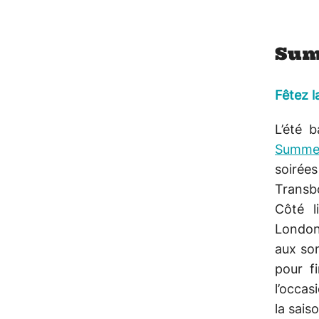
Sum
Fêtez l
L’été 
Summer
soirée
Transbo
Côté l
Londoni
aux son
pour f
l’occas
la sais