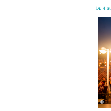
Du 4 au 
©