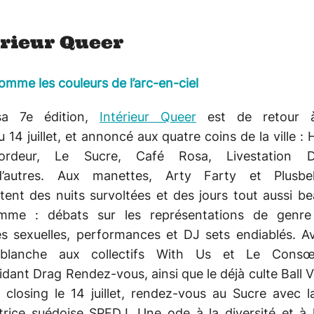
érieur Queer
omme les couleurs de l’arc-en-ciel
sa 7e édition,
Intérieur Queer
est de retour 
u 14 juillet, et annoncé aux quatre coins de la ville : 
bordeur, Le Sucre, Café Rosa, Livestation D
’autres. Aux manettes, Arty Farty et Plusbell
ent des nuits survoltées et des jours tout aussi b
mme : débats sur les représentations de genre
tés sexuelles, performances et DJ sets endiablés. A
 blanche aux collectifs With Us et Le Consœu
idant Drag Rendez-vous, ainsi que le déjà culte Ball 
 closing le 14 juillet, rendez-vous au Sucre avec 
trice suédoise SPFDJ. Une ode à la diversité et à l