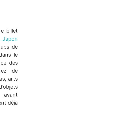
e billet
 Japon
oups de
dans le
nce des
rez de
as, arts
’objets
 avant
ent déjà