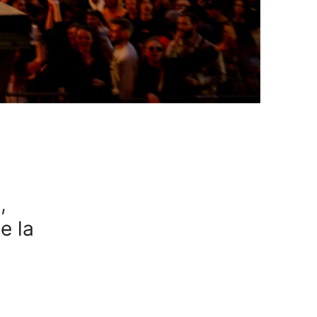
,
e la