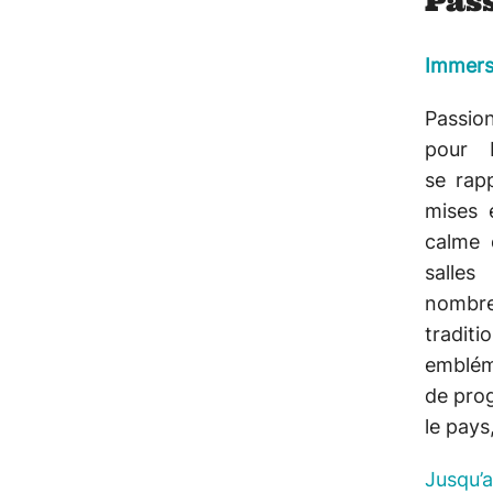
Pas
Immers
Passion
pour 
se rap
mises 
calme 
salle
nombreu
tradit
emblé
de prog
le pays
Jusqu’