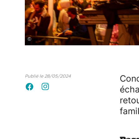
©
Conc
Publié le 28/05/2024
écha
retou
fami