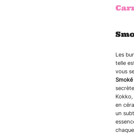
Car
Smo
Les burg
telle e
vous s
Smoké 
secrèt
Kokko, 
en cér
un subt
essence
chaque 