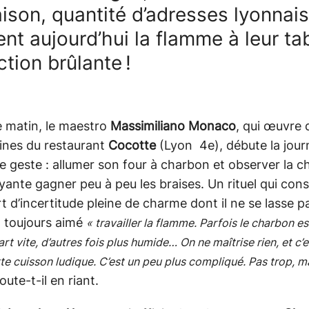
ison, quantité d’adresses lyonnai
tent aujourd’hui la flamme à leur ta
ction brûlante !
 matin, le maestro
Massimiliano Monaco
, qui œuvre 
sines du restaurant
Cocotte
(Lyon 4e), débute la jour
 geste : allumer son four à charbon et observer la c
ante gagner peu à peu les braises. Un rituel qui con
t d’incertitude pleine de charme dont il ne se lasse p
 a toujours aimé
« travailler la flamme. Parfois le charbon es
art vite, d’autres fois plus humide… On ne maîtrise rien, et c’e
te cuisson ludique. C’est un peu plus compliqué. Pas trop, m
joute-t-il en riant.