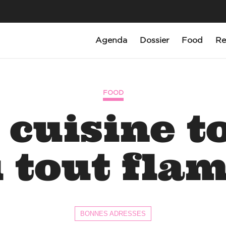
Agenda
Dossier
Food
Re
FOOD
 cuisine t
u tout fla
BONNES ADRESSES