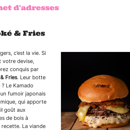
net d'adresses
ké & Fries
ers, c’est la vie. Si
st votre devise,
erez conquis par
& Fries
. Leur botte
e ? Le Kamado
un fumoir japonais
amique, qui apporte
il goût aux
s de bois à
recette. La viande