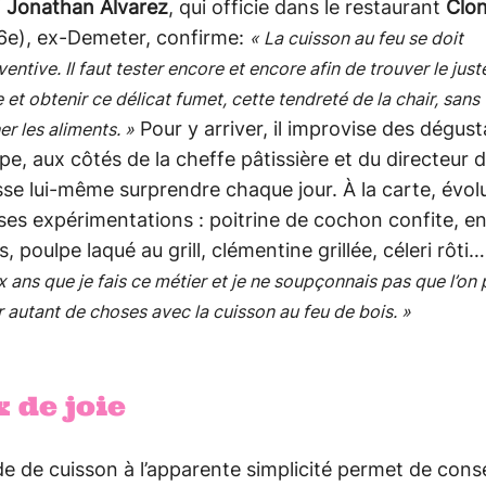
f
Jonathan Alvarez
, qui officie dans le restaurant
Clo
6e), ex-Demeter, confirme:
« La cuisson au feu se doit
nventive. Il faut tester encore et encore afin de trouver le just
e et obtenir ce délicat fumet, cette tendreté de la chair, sans
Pour y arriver, il improvise des dégust
r les aliments. »
pe, aux côtés de la cheffe pâtissière et du directeur d
aisse lui-même surprendre chaque jour. À la carte, évol
ses expérimentations : poitrine de cochon confite, e
s, poulpe laqué au grill, clémentine grillée, céleri rôti
x ans que je fais ce métier et je ne soupçonnais pas que l’on 
 autant de choses avec la cuisson au feu de bois. »
 de joie
 de cuisson à l’apparente simplicité permet de cons