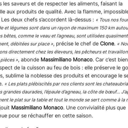
s les saveurs et de respecter les aliments, faisant la
lle aux produits de qualité. Avec la flamme, impossibl
! Les deux chefs s’accordent là-dessus :
« Tous nos fou
de et légumes sont dans un rayon de maximum 150 km autou
s bêtes, comme le veau et l’agneau, sont utilisées quasiment
, précise le chef de
Clone
.
ent, débitées sur place »
« No
ons directement chez les éleveurs, les pêcheurs et travaillo
, abonde
Massimiliano Monaco
. Car c’est bien
 pièces »
spect de la cuisson au feu de bois : elle préserve le g
s, sublime la noblesse des produits et encourage le s
e.
« Les plats plébiscités par nos clients sont les chateaubri
s grandes daurades, l’épaule d’agneau, la côte de bœuf… J’
ent le plat sur la table et tout le monde se sert comme à la
éjouit
Massimiliano Monaco
. Une convivialité plus que
ue pour se réchauffer en cette saison.