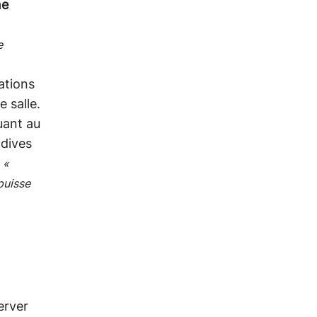
ne
e
ations
e salle.
uant au
ndives
…
«
puisse
erver