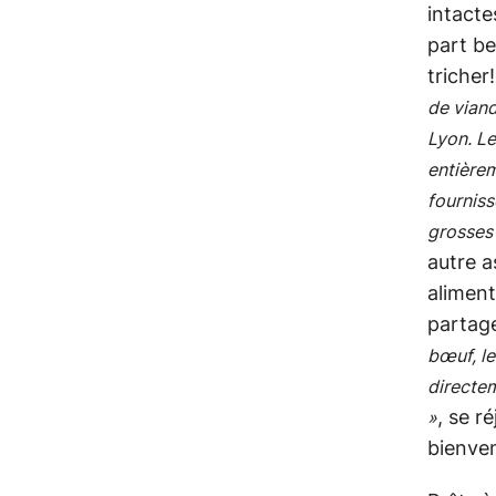
intacte
part be
tricher
de vian
Lyon. Le
entièrem
fourniss
grosses
autre a
aliment
partag
bœuf, le
directem
, se r
»
bienven