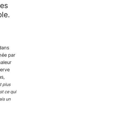
ses
ble.
dans
née par
haleur
serve
as,
t plus
st ce qui
ais un