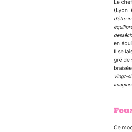
Le che
(Lyon 
d’être i
équilibr
desséche
en équi
Il se l
gré de 
braisée
Vingt-si
imaginer
Feux
Ce mode