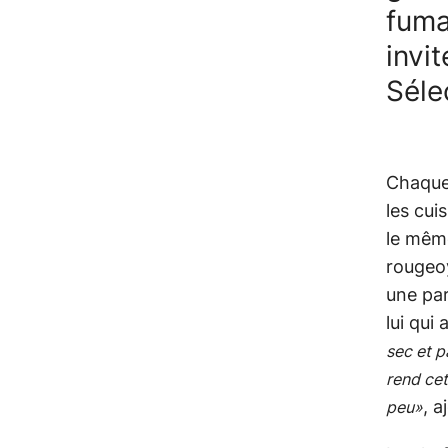
fuma
invi
Séle
Chaque
les cui
le même
rougeoy
une par
lui qui
sec et p
rend cet
, a
peu»