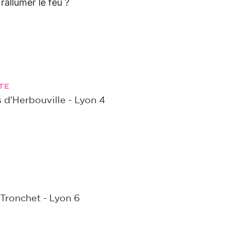
 rallumer le feu ?
TE
s d'Herbouville - Lyon 4
 Tronchet - Lyon 6