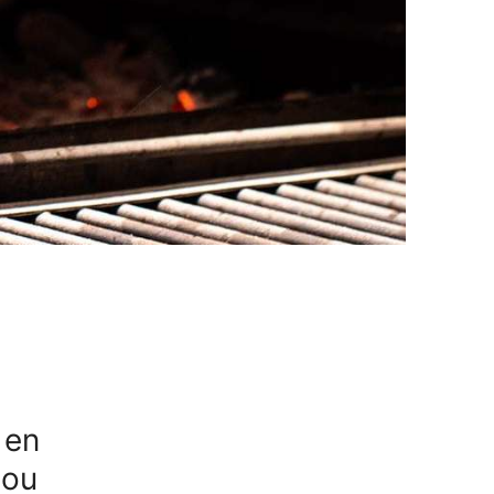
 en
 ou