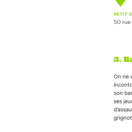
PETIT 
50 rue
3. B
On ne v
inconto
son bas
ses jeu
d’assau
grignot