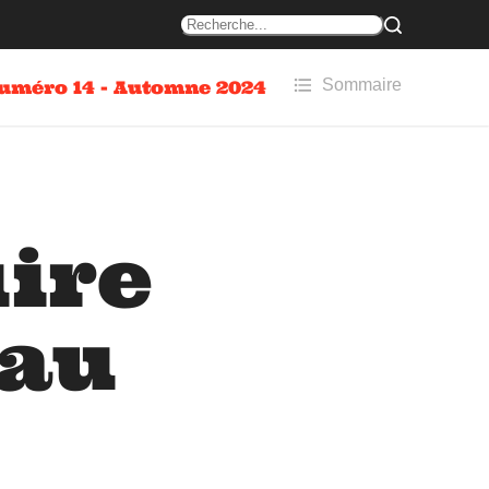
Sommaire
uméro 14 - Automne 2024
uire
eau