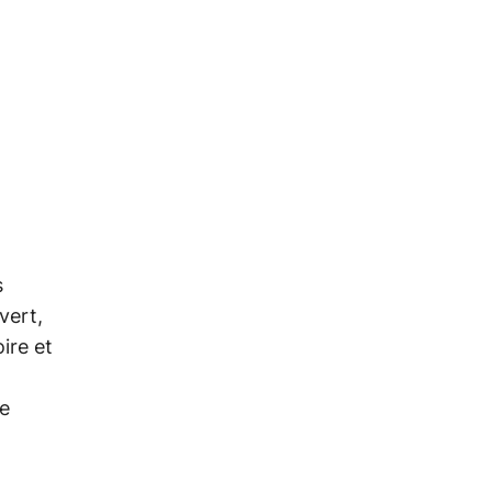
s
vert,
ire et
de