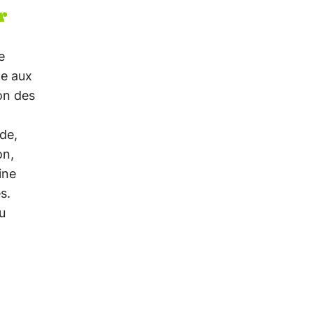
r
e
le aux
on des
de,
on,
ine
s.
u