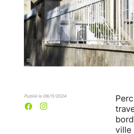
©
Perc
Publié le 08/11/2024
trav
bord
ville