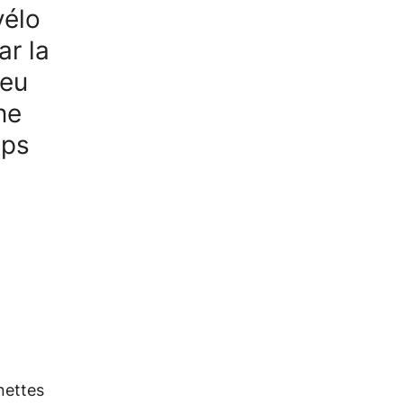
vélo
ar la
ieu
ne
mps
nettes