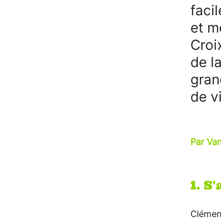
faci
et m
Croi
de l
gran
de v
Par Va
1. S
Clément