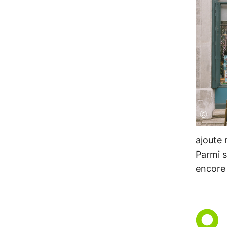
©
ajoute 
Parmi s
encore 