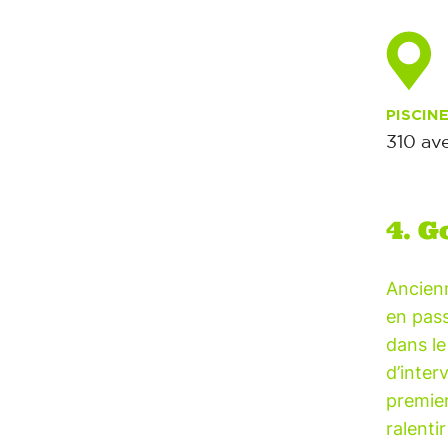
PISCIN
310 av
4. G
Ancienn
en pas
dans le
d’inter
premier
ralenti