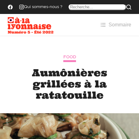
Qui sommes-nous ?
Sommaire
Numéro 5 - Été 2022
FOOD
Aumônières
grillées à la
ratatouille