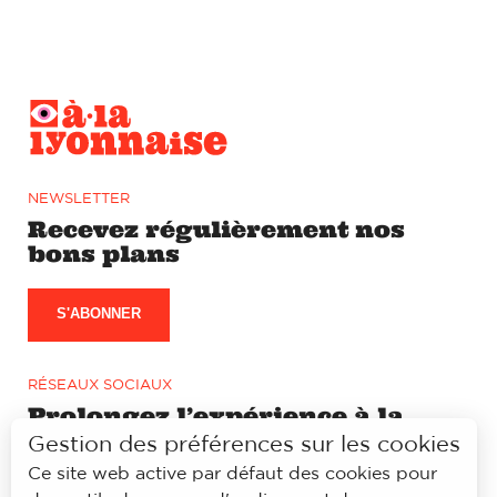
NEWSLETTER
Recevez régulièrement nos
bons plans
S'ABONNER
RÉSEAUX SOCIAUX
Prolongez l’expérience à la
lyonnaise sur notre page
Gestion des préférences sur les cookies
Facebook et Instagram
Ce site web active par défaut des cookies pour