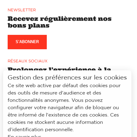
NEWSLETTER
Recevez régulièrement nos
bons plans
S'ABONNER
RÉSEAUX SOCIAUX
Prolongez l’expérience à la
lyonnaise sur notre page
Gestion des préférences sur les cookies
Facebook et Instagram
Ce site web active par défaut des cookies pour
des outils de mesure d'audience et des
fonctionnalités anonymes. Vous pouvez
configurer votre navigateur afin de bloquer ou
être informé de l'existence de ces cookies. Ces
© À la lyonnaise
cookies ne stockent aucune information
Mentions légales
d’identification personnelle.
Accessibilité