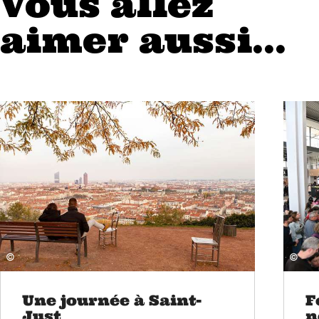
Vous allez
aimer aussi...
©
©
Une journée à Saint-
F
Just
n