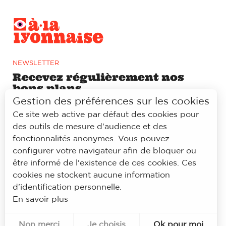
NEWSLETTER
Recevez régulièrement nos
bons plans
Gestion des préférences sur les cookies
Ce site web active par défaut des cookies pour
S'ABONNER
des outils de mesure d'audience et des
fonctionnalités anonymes. Vous pouvez
RÉSEAUX SOCIAUX
configurer votre navigateur afin de bloquer ou
Prolongez l’expérience à la
être informé de l'existence de ces cookies. Ces
lyonnaise sur notre page
cookies ne stockent aucune information
Facebook et Instagram
d’identification personnelle.
En savoir plus
Non merci
Je choisis
Ok pour moi