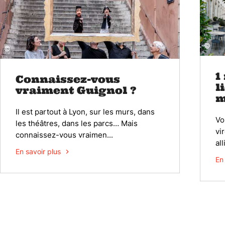
©
©
1
Connaissez-vous
l
vraiment Guignol ?
m
Il est partout à Lyon, sur les murs, dans
Vo
les théâtres, dans les parcs… Mais
vi
connaissez-vous vraimen...
all
En savoir plus
En