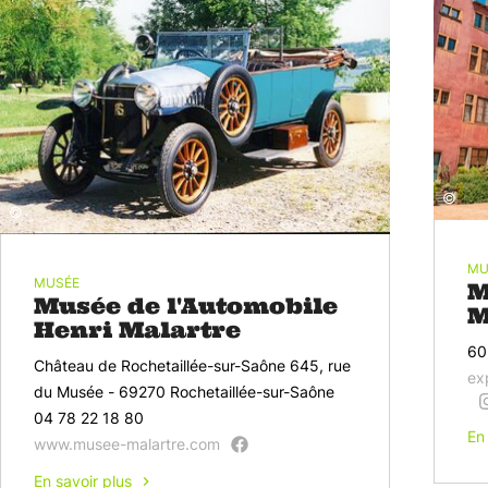
©
©
MU
MUSÉE
M
Musée de l'Automobile
M
Henri Malartre
60
Château de Rochetaillée-sur-Saône 645, rue
ex
du Musée - 69270 Rochetaillée-sur-Saône
04 78 22 18 80
En
www.musee-malartre.com
En savoir plus