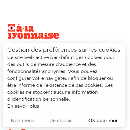
Gestion des préférences sur les cookies
NEWSLETTER
Recevez régulièrement nos
Ce site web active par défaut des cookies pour
bons plans
des outils de mesure d'audience et des
fonctionnalités anonymes. Vous pouvez
configurer votre navigateur afin de bloquer ou
S'ABONNER
être informé de l'existence de ces cookies. Ces
cookies ne stockent aucune information
d’identification personnelle.
RÉSEAUX SOCIAUX
Prolongez l’expérience à la
En savoir plus
lyonnaise sur notre page
Facebook et Instagram
Non merci
Je choisis
Ok pour moi
Pour évaluer si notre site est optimisé et répond à vos attentes, nous mesurons notre audience en utilisant des solutions spécialisées. Toutes les informations collectées par ces cookies sont agrégées et donc anonymisées.
Permet d'analyser les statistiques de consultation de notre site.
Identifier les visiteurs en provenance de Facebook.