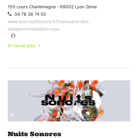
155 cours Charlemagne - 69002 Lyon 2ème
04 78 38 74 00
www.lyon-confluence.fr/fr/annuaire-des-
equipements/station-mue
En savoir plus
©
Nuits Sonores