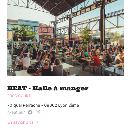
©
HEAT - Halle à manger
FOOD COURT
70 quai Perrache - 69002 Lyon 2ème
h-eat.eu/
En savoir plus