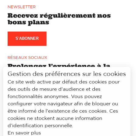
NEWSLETTER
Recevez régulièrement nos
bons plans
S'ABONNER
RÉSEAUX SOCIAUX
Prolongez l’expérience à la
lyonnaise sur notre page
Gestion des préférences sur les cookies
Facebook et Instagram
Ce site web active par défaut des cookies pour
des outils de mesure d'audience et des
fonctionnalités anonymes. Vous pouvez
configurer votre navigateur afin de bloquer ou
être informé de l'existence de ces cookies. Ces
© À la lyonnaise
cookies ne stockent aucune information
Mentions légales
d’identification personnelle.
Accessibilité
En savoir plus
Politique de confidentialité