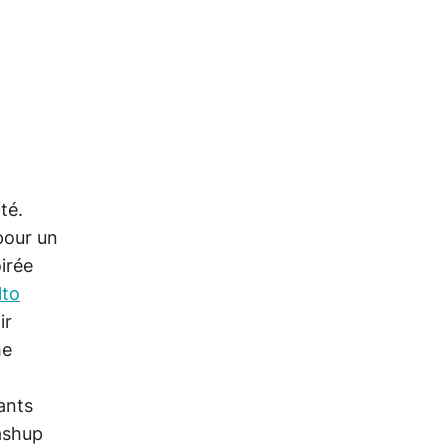
té.
pour un
irée
lto
ir
he
ants
ashup