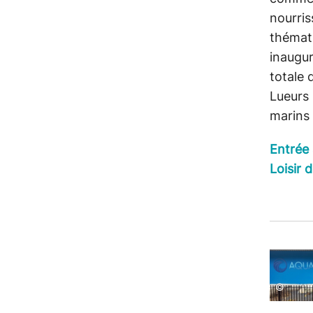
nourri
thémati
inaugu
totale 
Lueurs
marins 
Entrée 
Loisir 
©