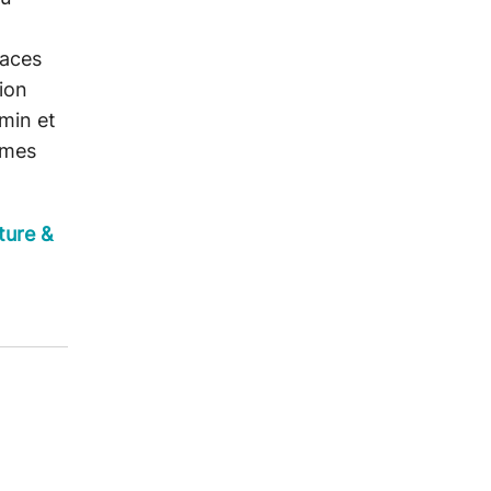
paces
ion
min et
èmes
ture &