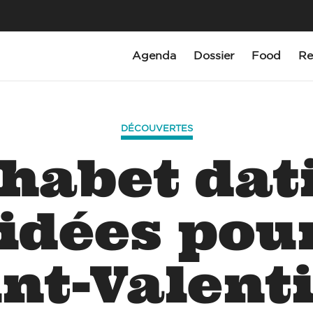
Agenda
Dossier
Food
Re
DÉCOUVERTES
habet dat
 idées pour
nt-Valent