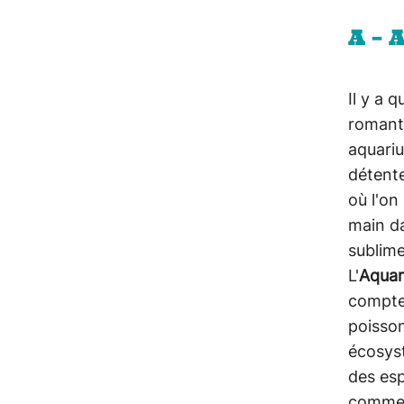
A –
Il y a 
romant
aquariu
détente
où l'on
main d
sublim
L'
Aquar
compte
poisso
écosys
des es
comme 