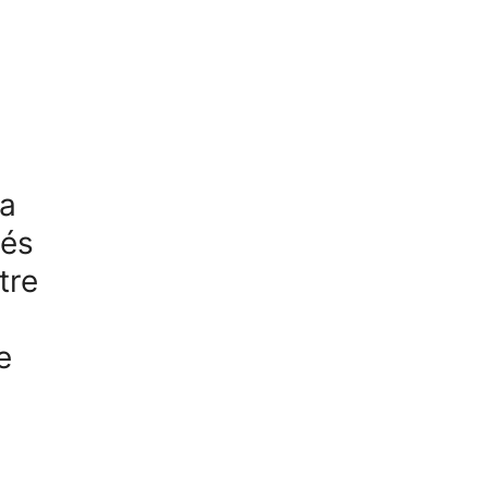
la
tés
tre
e