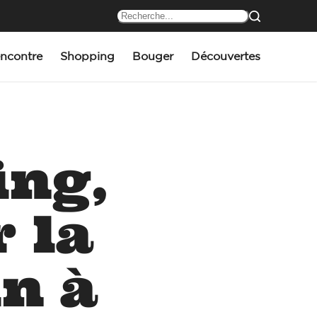
ncontre
Shopping
Bouger
Découvertes
ing,
 la
in à