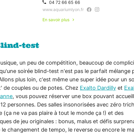
04 72 66 65 66
www.aquariumlyon.fr
En savoir plus
Blind-test
usique, un peu de compétition, beaucoup de complici
qu'une soirée blind-test n'est pas le parfait mélange 
Allons plus loin, c'est même une super idée pour un so
' de couples ou de potes. Chez
Exalto Dardilly
et
Exa
banne
, vous pouvez réserver une box pouvant accueill
 12 personnes. Des salles insonorisées avec zéro tric
e (ça ne va pas plaire à tout le monde ça !) et des
ues de jeu originales : bonus, malus et défis surpren
le changement de tempo, le reverse ou encore le m