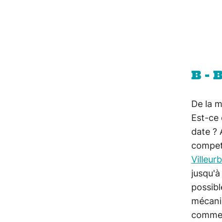
B - 
De la m
Est-ce 
date ? 
compet
Villeur
jusqu'à
possibl
mécaniq
comme 