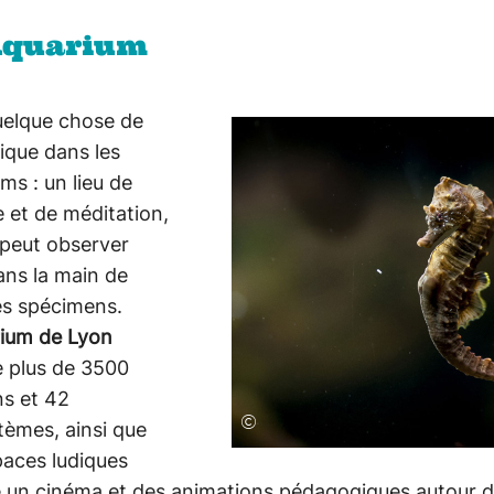
 Aquarium
quelque chose de
ique dans les
ms : un lieu de
 et de méditation,
 peut observer
ans la main de
es spécimens.
ium de Lyon
 plus de 3500
ns et 42
©
tèmes, ainsi que
paces ludiques
un cinéma et des animations pédagogiques autour 