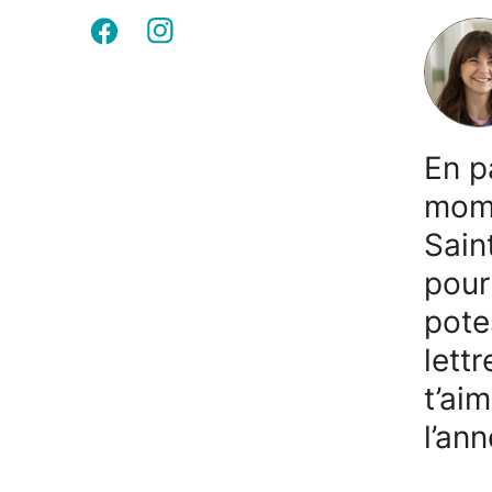
En p
mome
Sain
pour
pote
lett
t’ai
l’ann