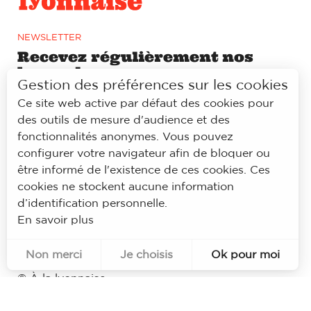
NEWSLETTER
Recevez régulièrement nos
bons plans
Gestion des préférences sur les cookies
Ce site web active par défaut des cookies pour
S'ABONNER
des outils de mesure d'audience et des
fonctionnalités anonymes. Vous pouvez
configurer votre navigateur afin de bloquer ou
RÉSEAUX SOCIAUX
Prolongez l’expérience à la
être informé de l'existence de ces cookies. Ces
lyonnaise sur notre page
cookies ne stockent aucune information
Facebook et Instagram
d’identification personnelle.
En savoir plus
Non merci
Je choisis
Ok pour moi
Pour évaluer si notre site est optimisé et répond à vos attentes, nous mesurons notre audience en utilisant des solutions spécialisées. Toutes les informations collectées par ces cookies sont agrégées et donc anonymisées.
Permet d'analyser les statistiques de consultation de notre site.
Identifier les visiteurs en provenance de Facebook.
© À la lyonnaise
Mentions légales