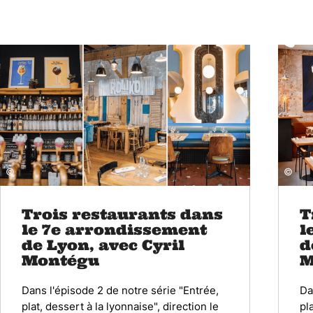
©
©
Trois restaurants dans
T
le 7e arrondissement
l
de Lyon, avec Cyril
d
Montégu
M
Dans l'épisode 2 de notre série "Entrée,
Da
plat, dessert à la lyonnaise", direction le
pl