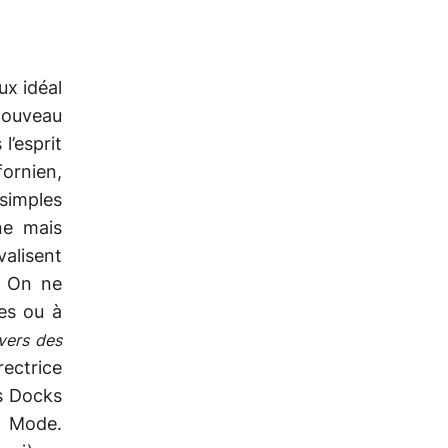
ux idéal
nouveau
l’esprit
fornien,
simples
ne mais
valisent
 « On ne
es ou à
vers des
rectrice
s Docks
a Mode.