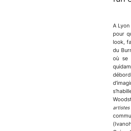
A Lyon 
pour q
look, f
du Burn
où se 
quidam
déborde
d’imagi
s’habi
Woodst
artiste
commun
(Ivano