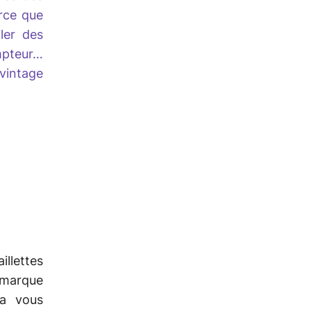
arce que
ler des
mpteur…
vintage
llettes
marque
va vous