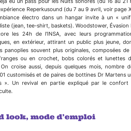
éjà eu un pass pour les Nuits sonores (du 16 au 21
’expérience Reperkusound (du 7 au 9 avril, voir page X
ambiance électro dans un hangar invite à un « uni
iste (jean, tee-shirt, baskets). Woodstower, Évasion 
ore les 24h de l’INSA, avec leurs programmatio
ques, en extérieur, attirant un public plus jeune, d
es panoplies souvent plus originales, composées de 
franges ou en crochet, bobs colorés et lunettes de
. On croise aussi, depuis quelques mois, nombre d
01 customisés et de paires de bottines Dr Martens 
s ». Un revival en partie expliqué par le confort
culte.
d look, mode d’emploi