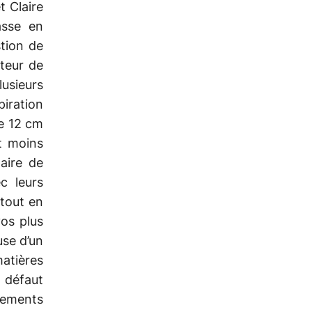
t Claire
passe en
stion de
uteur de
lusieurs
iration
de 12 cm
t moins
aire de
c leurs
tout en
vos plus
use d’un
atières
 défaut
tements