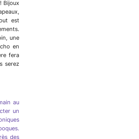
! Bijoux
hapeaux,
out est
ements.
oin, une
ncho en
ère fera
us serez
main au
cter un
oniques
poques.
rès des