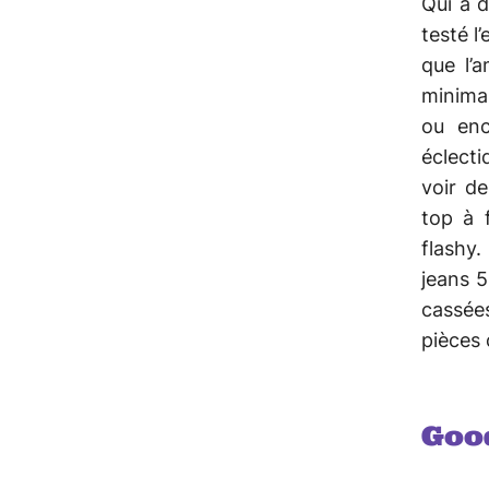
Qui a d
testé l
que l’
minimal
ou enc
éclecti
voir d
top à 
flashy
jeans 5
cassée
pièces 
Goo