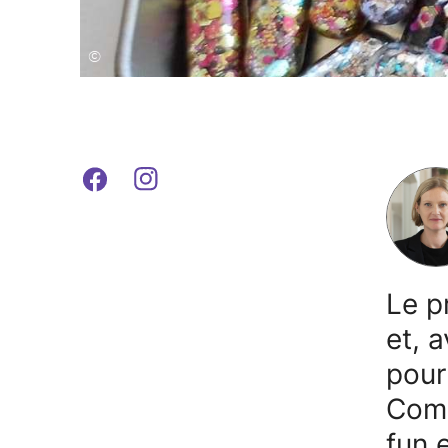
©
Le p
et, 
pour
Comm
fun 