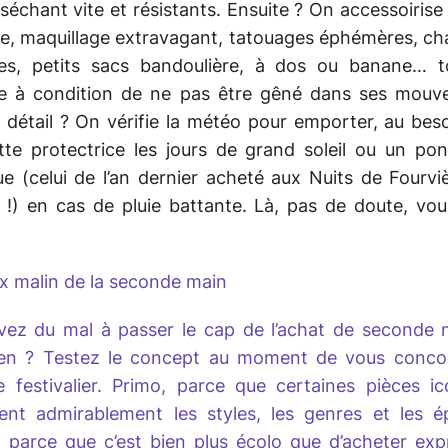
 séchant vite et résistants. Ensuite ? On accessoirise 
ie, maquillage extravagant, tatouages éphémères, c
res, petits sacs bandoulière, à dos ou banane… t
le à condition de ne pas être gêné dans ses mouv
 détail ? On vérifie la météo pour emporter, au bes
tte protectrice les jours de grand soleil ou un po
ue (celui de l’an dernier acheté aux Nuits de Fourvi
re !) en cas de pluie battante. Là, pas de doute, vo
x malin de la seconde main
vez du mal à passer le cap de l’achat de seconde 
ien ? Testez le concept au moment de vous conco
e festivalier. Primo, parce que certaines pièces ic
sent admirablement les styles, les genres et les é
, parce que c’est bien plus écolo que d’acheter exp