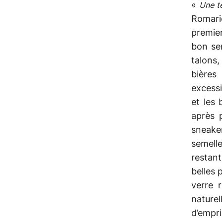
«
Une t
Romarie
premier
bon sen
talons,
bières
excessi
et les
après 
sneake
semell
restant
belles 
verre 
nature
d’empr