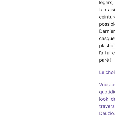
légers,
fantais
ceintu
possib
Dernier
casque
plastiq
l’affai
paré !
Le choi
Vous a
quotid
look d
traver
Deuzio