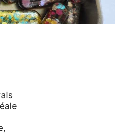
vals
déale
e,