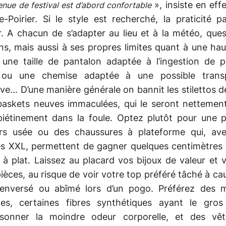
», insiste en effe
enue de festival est d’abord confortable
-Poirier. Si le style est recherché, la praticité 
. A chacun de s’adapter au lieu et à la météo, que
s, mais aussi à ses propres limites quant à une ha
 une taille de pantalon adaptée à l’ingestion de p
 ou une chemise adaptée à une possible transp
ve… D’une manière générale on bannit les stilettos 
 baskets neuves immaculées, qui le seront nettemen
piétinement dans la foule. Optez plutôt pour une p
rs usée ou des chaussures à plateforme qui, ave
es XXL, permettent de gagner quelques centimètres 
 à plat. Laissez au placard vos bijoux de valeur et 
pièces, au risque de voir votre top préféré tâché à ca
renversé ou abîmé lors d’un pogo. Préférez des m
lles, certaines fibres synthétiques ayant le gros
isonner la moindre odeur corporelle, et des vê