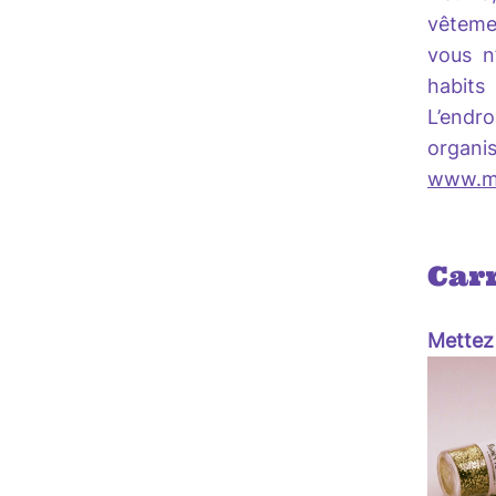
vêtemen
vous n
habits
L’endr
organis
www.m
Car
Mettez 