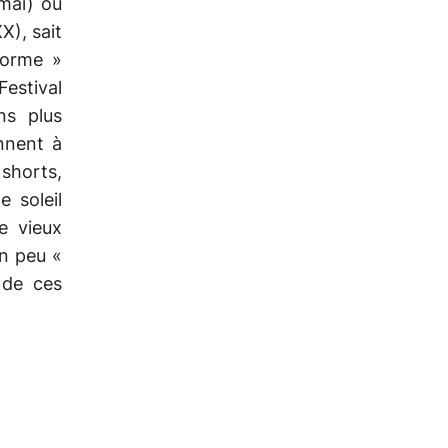
 mai) ou
X), sait
forme »
Festival
ns plus
onnent à
shorts,
 soleil
e vieux
un peu «
 de ces