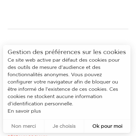
Gestion des préférences sur les cookies
Ce site web active par défaut des cookies pour
des outils de mesure d'audience et des
fonctionnalités anonymes. Vous pouvez
configurer votre navigateur afin de bloquer ou
NEWSLETTER
être informé de l'existence de ces cookies. Ces
Recevez régulièrement nos
cookies ne stockent aucune information
bons plans
d’identification personnelle.
En savoir plus
S'ABONNER
Non merci
Je choisis
Ok pour moi
Pour évaluer si notre site est optimisé et répond à vos attentes, nous mesurons notre audience en utilisant des solutions spécialisées. Toutes les informations collectées par ces cookies sont agrégées et donc anonymisées.
Permet d'analyser les statistiques de consultation de notre site.
Identifier les visiteurs en provenance de Facebook.