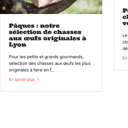
©
P
c
v
Pâques : notre
sélection de chasses
Le
aux œufs originales à
cl
Lyon
dé
Pour les petits et grands gourmands,
En
sélection des chasses aux œufs les plus
originales à faire en f...
En savoir plus