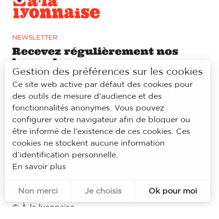
NEWSLETTER
Recevez régulièrement nos
bons plans
Gestion des préférences sur les cookies
Ce site web active par défaut des cookies pour
S'ABONNER
des outils de mesure d'audience et des
fonctionnalités anonymes. Vous pouvez
configurer votre navigateur afin de bloquer ou
RÉSEAUX SOCIAUX
Prolongez l’expérience à la
être informé de l'existence de ces cookies. Ces
lyonnaise sur notre page
cookies ne stockent aucune information
Facebook et Instagram
d’identification personnelle.
En savoir plus
Non merci
Je choisis
Ok pour moi
Pour évaluer si notre site est optimisé et répond à vos attentes, nous mesurons notre audience en utilisant des solutions spécialisées. Toutes les informations collectées par ces cookies sont agrégées et donc anonymisées.
Permet d'analyser les statistiques de consultation de notre site.
Identifier les visiteurs en provenance de Facebook.
© À la lyonnaise