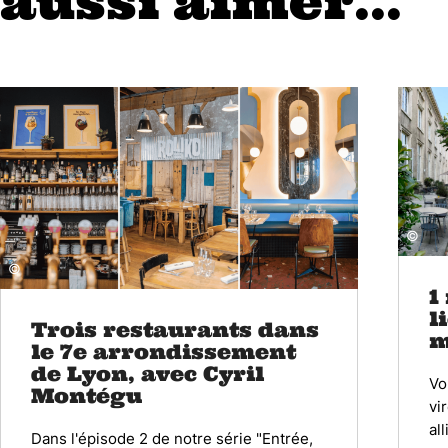
aussi aimer...
©
©
1
l
Trois restaurants dans
m
le 7e arrondissement
de Lyon, avec Cyril
Vo
Montégu
vi
all
Dans l'épisode 2 de notre série "Entrée,