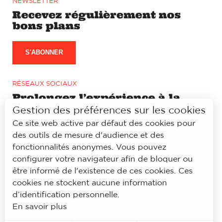
NEWSLETTER
Recevez régulièrement nos
bons plans
S'ABONNER
RÉSEAUX SOCIAUX
Prolongez l’expérience à la
lyonnaise sur notre page
Gestion des préférences sur les cookies
Facebook et Instagram
Ce site web active par défaut des cookies pour
des outils de mesure d'audience et des
fonctionnalités anonymes. Vous pouvez
configurer votre navigateur afin de bloquer ou
être informé de l'existence de ces cookies. Ces
© À la lyonnaise
cookies ne stockent aucune information
Mentions légales
d’identification personnelle.
Accessibilité
En savoir plus
Politique de confidentialité
Contacts