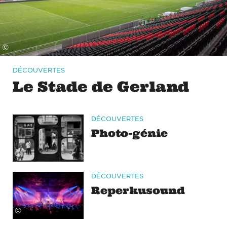
©
DÉCOUVERTES
Le Stade de Gerland
DÉCOUVERTES
Photo-génie
©
DÉCOUVERTES
Reperkusound
©