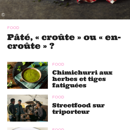
©
FOOD
Pâté, « croûte » ou « en-
croûte » ?
FOOD
Chimichurri aux
herbes et tiges
fatiguées
©
FOOD
Streetfood sur
triporteur
©