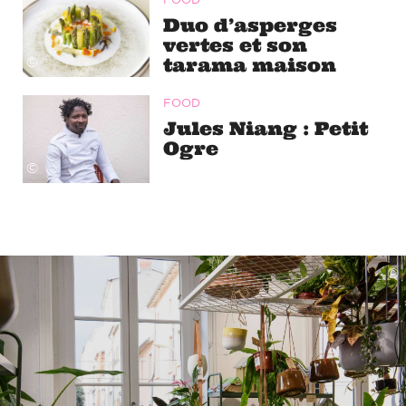
FOOD
Duo d’asperges
vertes et son
tarama maison
©
FOOD
Jules Niang : Petit
Ogre
©
©