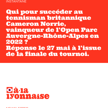
INSTANTANÉ
Qui pour succéder au
tennisman britannique
Cameron Norrie,
vainqueur de l’Open Parc
Auvergne-Rhône-Alpes en
2022 ?
Réponse le 27 mai à l’issue
de la finale du tournoi.