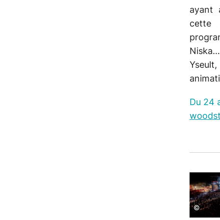
ayant 
cette
progra
Niska
Yseult
animati
Du 24 
woods
©