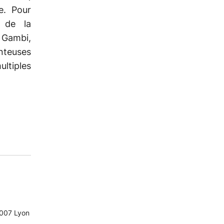
e. Pour
 de la
 Gambi,
teuses
ltiples
9007 Lyon