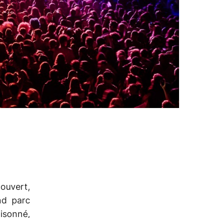
ouvert,
nd parc
isonné,