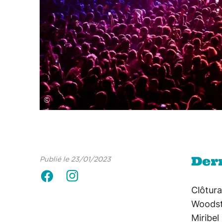
©
Der
Publié le 23/01/2023
Clôtur
Woodst
Miribe