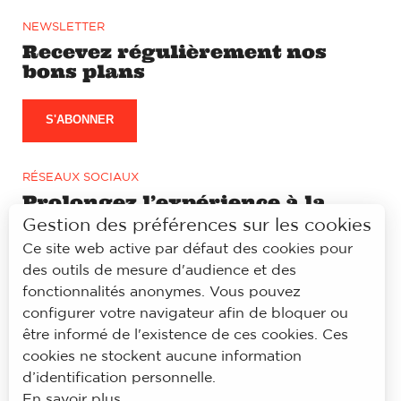
NEWSLETTER
Recevez régulièrement nos
bons plans
S'ABONNER
RÉSEAUX SOCIAUX
Prolongez l’expérience à la
lyonnaise sur notre page
Gestion des préférences sur les cookies
Facebook et Instagram
Ce site web active par défaut des cookies pour
des outils de mesure d'audience et des
fonctionnalités anonymes. Vous pouvez
configurer votre navigateur afin de bloquer ou
être informé de l'existence de ces cookies. Ces
© À la lyonnaise
cookies ne stockent aucune information
Mentions légales
d’identification personnelle.
Accessibilité
En savoir plus