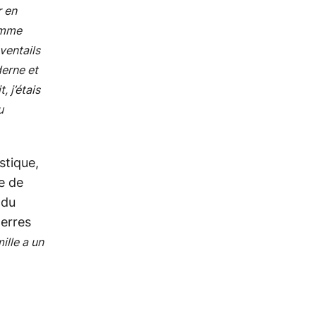
r en
comme
éventails
erne et
 j’étais
u
stique,
e de
 du
terres
ille a un