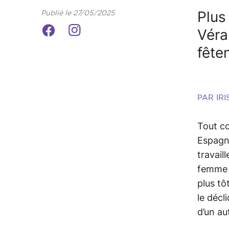
Plus
Publié le 27/05/2025
Véra
fête
PAR IR
Tout c
Espagne
travaill
femme t
plus tô
le décl
d’un a