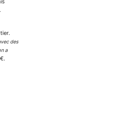
is
.
tier.
avec des
on a
 €.