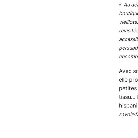
«
Au déb
boutique
vieillot
revisité
accessib
persuadé
encomb
Avec so
elle pr
petites
tissu..
hispani
savoir-f