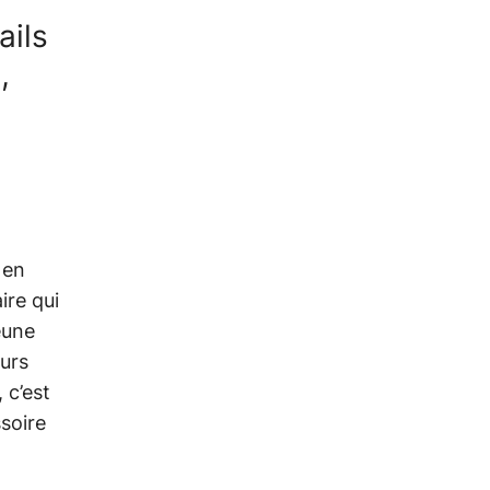
ails
,
 en
ire qui
jeune
ours
 c’est
ssoire