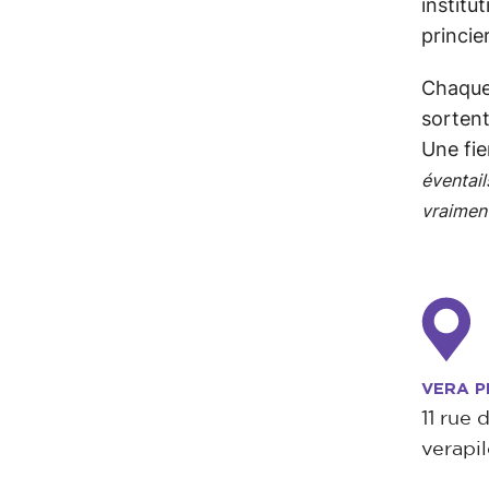
institu
princie
Chaque
sortent
Une fie
éventail
vraiment
VERA P
11 rue
verapi