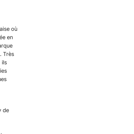
naise où
cée en
arque
. Très
ils
ies
ues
y de