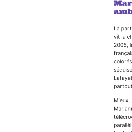
Mar
amb
La part
vit la 
2005, 
françai
colorés
séduise
Lafayet
partou
Mieux, 
Mariann
télécro
parallè